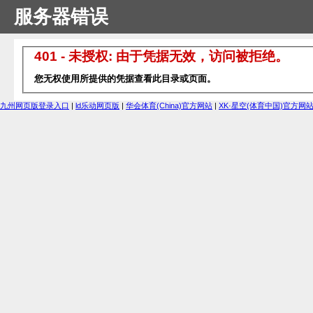
服务器错误
401 - 未授权: 由于凭据无效，访问被拒绝。
您无权使用所提供的凭据查看此目录或页面。
九州网页版登录入口
|
ld乐动网页版
|
华会体育(China)官方网站
|
XK·星空(体育中国)官方网