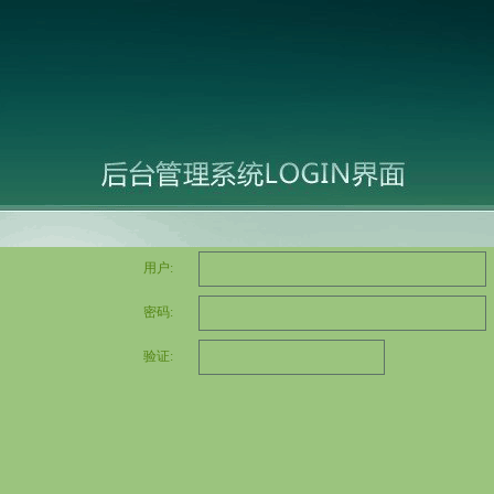
用户:
密码:
验证: