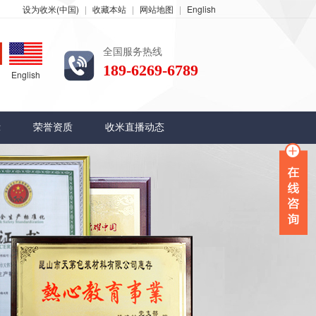
设为收米(中国)
|
收藏本站
|
网站地图
|
English
全国服务热线
189-6269-6789
English
示
荣誉资质
收米直播动态