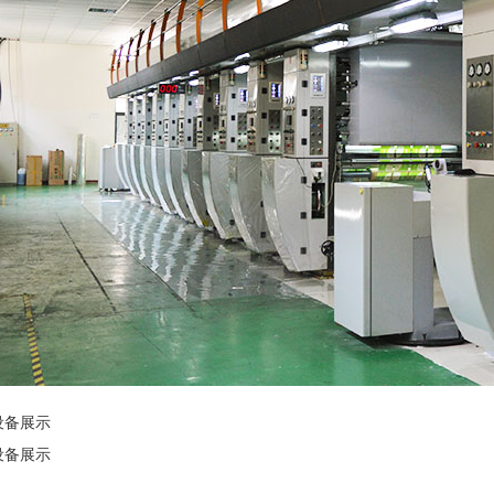
设备展示
设备展示