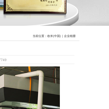
当前位置：
收米(中国)
|
企业相册
7749