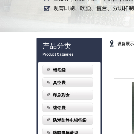
设备展示
产品分类
Product Catgories
铝箔袋
真空袋
印刷彩盒
镀铝袋
防潮防静电铝箔袋
防静电屏蔽袋